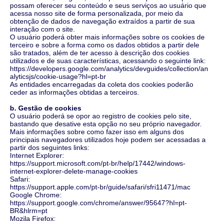
possam oferecer seu conteúdo e seus serviços ao usuário que
acessa nosso site de forma personalizada, por meio da
obtenção de dados de navegação extraídos a partir de sua
interação com o site.
O usuário poderá obter mais informações sobre os cookies de
terceiro e sobre a forma como os dados obtidos a partir dele
são tratados, além de ter acesso à descrição dos cookies
utilizados e de suas características, acessando o seguinte link:
https://developers.google.com/analytics/devguides/collection/an
alyticsjs/cookie-usage?hl=pt-br
As entidades encarregadas da coleta dos cookies poderão
ceder as informações obtidas a terceiros.
b. Gestão de cookies
O usuário poderá se opor ao registro de cookies pelo site,
bastando que desative esta opção no seu próprio navegador.
Mais informações sobre como fazer isso em alguns dos
principais navegadores utilizados hoje podem ser acessadas a
partir dos seguintes links:
Internet Explorer:
https://support.microsoft.com/pt-br/help/17442/windows-
internet-explorer-delete-manage-cookies
Safari:
https://support.apple.com/pt-br/guide/safari/sfri11471/mac
Google Chrome:
https://support.google.com/chrome/answer/95647?hl=pt-
BR&hlrm=pt
Mozila Firefox: