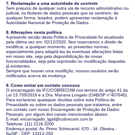
7. Reclamação a uma autoridade de controle
Sem prejuízo de qualquer outra via de recurso administrativo ou
judicial, os titulares de dados pessoais que se sentirem, de
qualquer forma, lesados, podem apresentar reclamação à
Autoridade Nacional de Proteção de Dados.
8. Alterações nesta política
A presente versão desta Política de Privacidade foi atualizada
pela última vez em: 02/12/2020. Nos reservamos o direito de
modificar, a qualquer momento, as presentes normas,
especialmente para adaptá-las às eventuais alterações feitas
em nosso site, seja pela disponibilização de novas
funcionalidades, seja pela supressão ou modificação daquelas
já existentes.
Sempre que houver uma modifição, nossos usuários serão
notificados acerca da mudança.
9. Como entrar em contato conosco
O encarregado da IFC/COBRECOM nos termos do artigo 41 da
Lei 13.709/2018 é a Dra. Mariana Longato (OAB/SP n°407640).
Para esclarecer quaisquer dúvidas sobre esta Política de
Privacidade ou sobre os dados pessoais que tratamos, entre
em contato com nosso Encarregado de Proteção de Dados
Pessoais, por algum dos canais mencionados abaixo:
E-mail: encarregado_lgpd@cobrecom.com.br
Telefone: (11) 2118-3200
Endereço postal: Av. Primo Schincariol, 670 - Jd. Oliveira -
Itu/SP - CEP: 13312-250