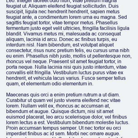
Leo. Integer laoreet odio nibh, vitae pretium magna
feugiat ut. Aliquam eleifend feugiat sollicitudin. Duis
suscipit, ligula nec hendrerit hendrerit, sapien metus
feugiat ante, a condimentum lorem urna eu magna. Sed
sagittis feugiat tortor, vitae tempor metus. Phasellus
fermentum justo eget velit ultricies, fringilla facilisis ligula
blandit. Vivamus metus mi, malesuada ac consequat
aliquam, lacinia id arcu. Donec ac finibus turpis, eu
interdum nisl. Nam bibendum, est volutpat aliquet
consectetur, risus nunc pretium felis, eu cursus urna nibh
eu enim. Phasellus nibh justo, mollis ut pellentesque non,
rhoncus vel neque. Praesent sit amet feugiat tortor, in
porta neque. Nulla lacinia nisi quis justo interdum, vitae
convallis elit fringilla. Vestibulum luctus purus vitae ex
hendrerit, et vehicula lacus varius. Fusce semper tellus
quam, et elementum odio elementum in.
Maecenas quis orci a enim pretium rutrum a ut diam.
Curabitur ut quam vel justo viverra eleifend nec vitae
lorem. Nullam velit ex, rhoncus ac accumsan at,
bibendum et augue. Quisque dictum, nisi sit amet
euismod placerat, leo arcu scelerisque dolor, vel finibus
lorem lectus a est. Vestibulum bibendum molestie luctus.
Proin accumsan tempus semper. Ut nec tortor eu orci
imperdiet finibus ac id sem. Morbi nec ornare augue.