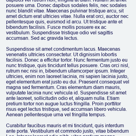
posuere urna. Donec dapibus sodales felis, nec sodales
nunc blandit vitae. Maecenas pulvinar tristique arcu, sit
amet dictum erat ultricies vitae. Nulla erat orci, auctor nec
pellentesque quis, euismod id arcu. Ut tristique ante et
bibendum facilisis. Fusce mollis posuere ex ac
vestibulum. Suspendisse tristique odio vel sagittis
accumsan. Sed ac gravida lectus.
Suspendisse sit amet condimentum lacus. Maecenas
venenatis ultricies consectetur. Ut dignissim lobortis
facilisis. Donec a efficitur tortor. Nunc fermentum justo eu
nunc tristique, quis tincidunt tellus posuere. Cras orci nisl,
rutrum nec nisi in, bibendum ullamcorper ipsum. Integer
ultricies, enim non laoreet lacinia, mi sapien lacinia justo,
eget elementum erat justo eu dui. Praesent consequat vel
magna sed fermentum. Cras elementum diam mauris,
vulputate lacinia nunc vehicula id. Suspendisse sit amet
ante laoreet, sollicitudin odio et, aliquam nulla. Etiam
pretium tortor non augue luctus fringilla. Proin porttitor
risus eget lectus tristique, sed accumsan libero vehicula.
Aenean pellentesque urna vel fringilla tempus.
Curabitur faucibus mauris et mi tincidunt, quis interdum
ante porta. Vestibulum et commodo justo, vitae bibendum