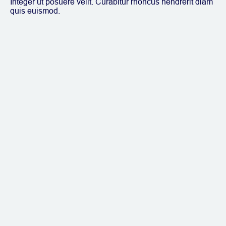
Integer ut posuere velit. Curabitur rhoncus hendrerit diam
quis euismod.