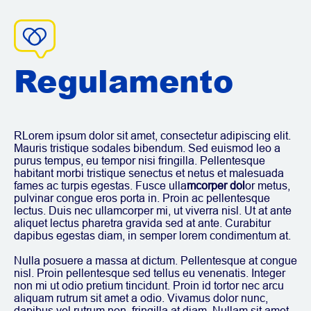
Regulamento
RLorem ipsum dolor sit amet, consectetur adipiscing elit.
Mauris tristique sodales bibendum. Sed euismod leo a
purus tempus, eu tempor nisi fringilla. Pellentesque
habitant morbi tristique senectus et netus et malesuada
fames ac turpis egestas. Fusce ulla
mcorper dol
or metus,
pulvinar congue eros porta in. Proin ac pellentesque
lectus. Duis nec ullamcorper mi, ut viverra nisl. Ut at ante
aliquet lectus pharetra gravida sed at ante. Curabitur
dapibus egestas diam, in semper lorem condimentum at.
Nulla posuere a massa at dictum. Pellentesque at congue
nisl. Proin pellentesque sed tellus eu venenatis. Integer
non mi ut odio pretium tincidunt. Proin id tortor nec arcu
aliquam rutrum sit amet a odio. Vivamus dolor nunc,
dapibus vel rutrum non, fringilla at diam. Nullam sit amet